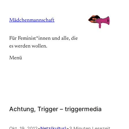
Zum
Inhalt
Mädchenmannschaft
springen
Für Feminist*innen und alle, die
es werden wollen.
Menü
Achtung, Trigger – triggermedia
Okt. 19, 2012
•
Netz(kultur)
•
3 Minuten Lesezeit