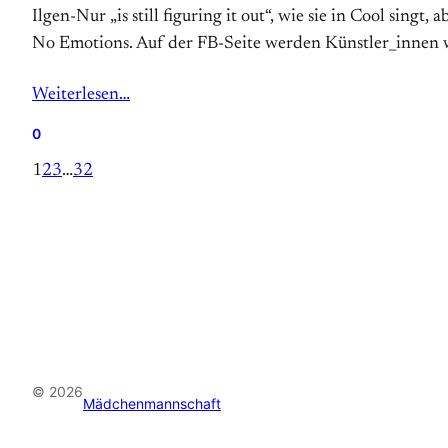
Ilgen-Nur „is still figuring it out“, wie sie in Cool si
No Emotions. Auf der FB-Seite werden Künstler_innen w
Weiterlesen…
0
1
2
3
…
32
© 2026
Mädchenmannschaft