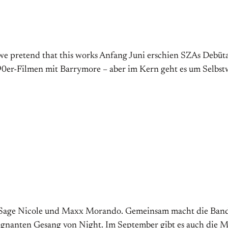
y, we pretend that this works Anfang Juni erschien SZAs Debü
 90er-Filmen mit Barrymore – aber im Kern geht es um Selbs
o, Sage Nicole und Maxx Morando. Gemeinsam macht die Band
ägnanten Gesang von Night. Im September gibt es auch die Mö