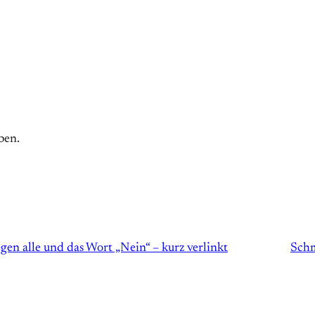
ben.
en alle und das Wort „Nein“ – kurz verlinkt
Schm