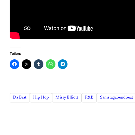
Teilen:
Da Brat
Hip Hop
Missy Elliott
R&B
Samstagabendbeat