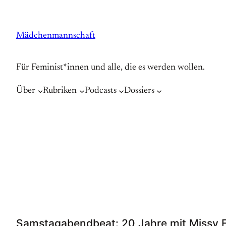
Zum
Inhalt
Mädchenmannschaft
springen
Für Feminist*innen und alle, die es werden wollen.
Über
Rubriken
Podcasts
Dossiers
Samstagabendbeat: 20 Jahre mit Missy El