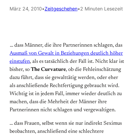
März 24, 2010
•
Zeitgeschehen
•
2 Minuten Lesezeit
… dass Männer, die ihre Partnerinnen schlagen, das
Ausmaß von Gewalt in Beziehungen deutlich höher
einstufen
, als es tatsächlich der Fall ist. Nicht klar ist
bisher, so
The Curvature
, ob die Fehleinschätzung
dazu führt, dass sie gewalttätig werden, oder eher
als anschließende Rechtfertigung gebraucht wird.
Wichtig ist in jedem Fall, immer wieder deutlich zu
machen, dass die Mehrheit der Männer ihre
Partnerinnen nicht schlagen und vergewaltigen.
… dass Frauen, selbst wenn sie nur indirekt Seximus
beobachten, anschließend eine schlechtere