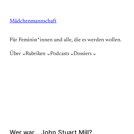
Zum
Inhalt
Mädchenmannschaft
springen
Für Feminist*innen und alle, die es werden wollen.
Über
Rubriken
Podcasts
Dossiers
Wer war… John Stuart Mill?