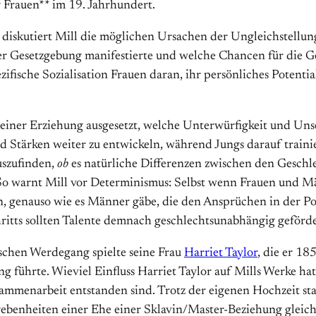
r Frauen** im 19. Jahrhundert.
diskutiert Mill die möglichen Ursachen der Ungleichstellun
 der Gesetzgebung manifestierte und welche Chancen für die G
zifische Sozialisation Frauen daran, ihr persönliches Potentia
iner Erziehung ausgesetzt, welche Unterwürfigkeit und Unse
und Stärken weiter zu entwickeln, während Jungs darauf train
auszufinden,
ob
es natürliche Differenzen zwischen den Geschlec
So warnt Mill vor Determinismus: Selbst wenn Frauen und Mä
n, genauso wie es Männer gäbe, die den Ansprüchen in der Po
hritts sollten Talente demnach geschlechtsunabhängig geförd
ischen Werdegang spielte seine Frau
Harriet Taylor
, die er 18
ng führte. Wieviel Einfluss Harriet Taylor auf Mills Werke hatt
ammenarbeit entstanden sind. Trotz der eigenen Hochzeit sta
Gegebenheiten einer Ehe einer Sklavin/Master-Beziehung gleic