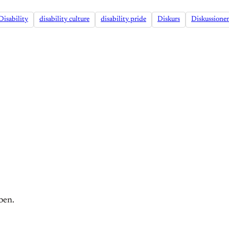
Disability
disability culture
disability pride
Diskurs
Diskussione
ben.