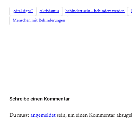
„vital signs“
Aktivismus
behindert sein – behindert werden
Menschen mit Behinderungen
Schreibe einen Kommentar
Du musst
angemeldet
sein, um einen Kommentar abzuge