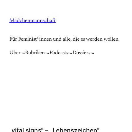
Zum
Inhalt
Mädchenmannschaft
springen
Für Feminist*innen und alle, die es werden wollen.
Über
Rubriken
Podcasts
Dossiers
„vital signs“ – „Lebenszeichen“