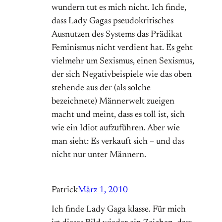
wundern tut es mich nicht. Ich finde,
dass Lady Gagas pseudokritisches
Ausnutzen des Systems das Prädikat
Feminismus nicht verdient hat. Es geht
vielmehr um Sexismus, einen Sexismus,
der sich Negativbeispiele wie das oben
stehende aus der (als solche
bezeichnete) Männerwelt zueigen
macht und meint, dass es toll ist, sich
wie ein Idiot aufzuführen. Aber wie
man sieht: Es verkauft sich – und das
nicht nur unter Männern.
Patrick
März 1, 2010
Ich finde Lady Gaga klasse. Für mich