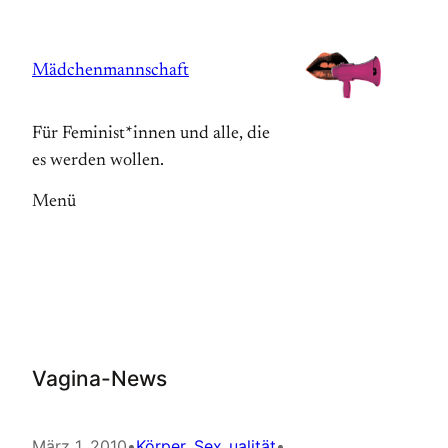
Zum
Inhalt
Mädchenmannschaft
springen
Für Feminist*innen und alle, die
es werden wollen.
Menü
Vagina-News
März 1, 2010
•
Körper
, 
Sex_ualität
•