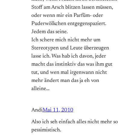
Stoff am Arsch blitzen lassen müssen,
oder wenn mir ein Parfüm- oder
Puderwölkchen entgegenspaziert.
Jedem das seine.
Ich schere mich nicht mehr um
Stereotypen und Leute überzeugen
lasse ich. Was hab ich davon, jeder
macht das instinktiv das was ihm gut
tut, und wen mal irgenwann nicht
mehr ändert man das ja eh von
alleine…
Andi
Mai 11, 2010
Also ich seh einfach alles nicht mehr so
pessimistisch.