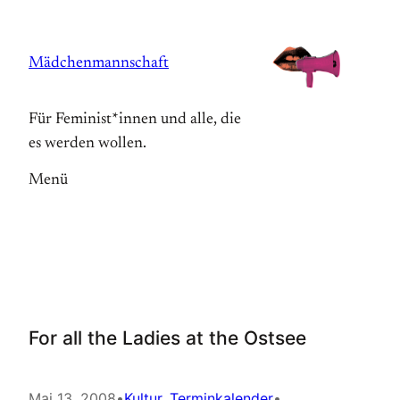
Zum
Inhalt
Mädchenmannschaft
springen
Für Feminist*innen und alle, die
es werden wollen.
Menü
For all the Ladies at the Ostsee
Mai 13, 2008
•
Kultur
, 
Terminkalender
•