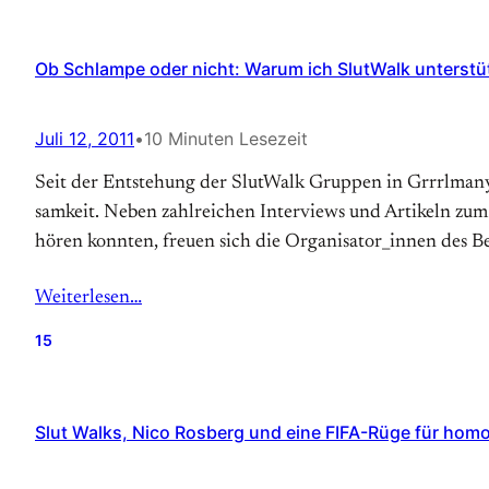
Ob Schlampe oder nicht: Warum ich SlutWalk unterstü
Juli 12, 2011
•
10 Minuten Lesezeit
Seit der Entstehung der SlutWalk Gruppen in Grrrlmany 
samkeit. Neben zahl­reichen Interviews und Artikeln zum
hören konnten, freuen sich die Organisator_innen des B
Weiterlesen…
15
Slut Walks, Nico Rosberg und eine FIFA-Rüge für hom