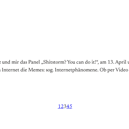
 und mir das Panel „Shitstorm? You can do it!“, am 13. Apri
im Internet die Memes: sog. Inter­­net­phäno­­mene. Ob per Vid
1
2
3
4
5