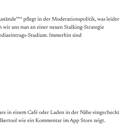
­de™* pflegt in der Mo­dera­tions­poli­tik, was lei­der
fen wir uns nun an einer neuen Stalking-Strategie
i­pedia­ein­trags-Stu­dium. Immerhin sind
are in einem Café oder Laden in der Nähe eingecheckt
alkertool wie ein Kommentar im App Store zeigt.