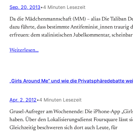
Sep. 20, 2013
•
4 Minuten Lesezeit
Da die Mädchenmannschaft (MM) – alias Die Taliban Des Ne
da­zu führ­te, dass be­stimmte Anti­feminist_innen trau­r
erfreuen: dem stali­nisti­schen Ju­bel­kommen­tar, schein­bar
Weiterlesen…
„Girls Around Me“ und wie die Privatsphäredebatte w
Apr. 2, 2012
•
4 Minuten Lesezeit
Grusel-Aufreger am Wochenende: Die iPhone-App „Girls 
haben. Über den Lokalisierungsdienst Foursquare lässt s
Gleichzeitig beschweren sich dort auch Leute, für