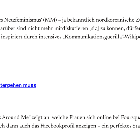
tzfeminismus‘ (MM) – ja bekannt­lich nord­korea­nische Zu­stän
ig darüber sind nicht mehr mitdiskutieren [sic] zu können, dür
 in­spi­riert durch in­ten­si­ves „Ko­mmu­nika­tions­guerilla“-Wik
eitergehen muss
Around Me“ zeigt an, welche Frauen sich online bei Foursqu
ich dann auch das Facebookprofil anzeigen – ein perfektes St