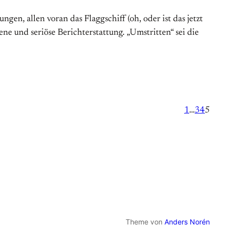
n, allen voran das Flaggschiff (oh, oder ist das jetzt
e und seriöse Berichterstattung. „Umstritten“ sei die
1
…
3
4
5
Theme von
Anders Norén