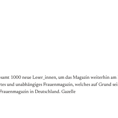
esamt 1000 neue Leser­_innen, um das Magazin weiterhin am L
iertes und un­ab­häng­iges Frauenmagazin, welches auf Grund 
le Frauenmagazin in Deutsch­land. Gazelle