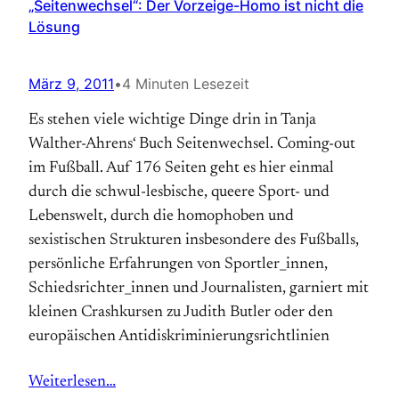
„Seitenwechsel“: Der Vorzeige-Homo ist nicht die
Lösung
März 9, 2011
•
4 Minuten Lesezeit
Es stehen viele wichtige Dinge drin in Tanja
Walther-Ahrens‘ Buch Seitenwechsel. Coming-out
im Fußball. Auf 176 Seiten geht es hier ein­mal
durch die schwul-lesbische, queere Sport- und
Lebenswelt, durch die homophoben und
sexistischen Strukturen insbesondere des Fuß­balls,
persönliche Erfahrungen von Sportler­_innen,
Schiedsrichter_innen und Journalisten, garniert mit
kleinen Crashkursen zu Judith Butler oder den
europäischen Anti­dis­krimi­nie­rungs­richt­linien
Weiterlesen…