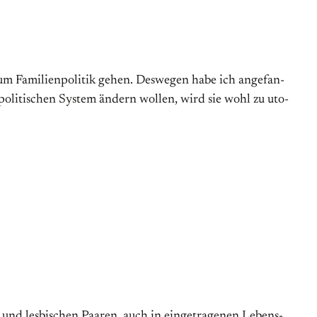
 Familien­poli­tik gehen. Des­we­gen habe ich an­ge­fan­
poli­tischen System ändern wol­len, wird sie wohl zu uto­
d les­bi­schen Paaren, auch in ein­ge­tra­gen­en Le­bens­