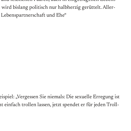
rd bis­lang poli­tisch nur halb­her­zig ge­rüttelt. Aller­
r Le­bens­part­ner­schaft und Ehe“
ispiel: „Vergessen Sie niemals: Die sexuelle Erregung ist
einfach trollen lassen, jetzt spendet er für jeden Troll-