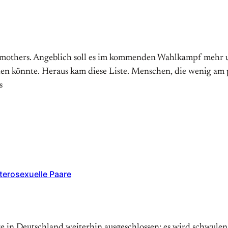
rmothers. Angeblich soll es im kom­men­den Wahl­kampf mehr um
sehen kön­nte. Heraus kam diese Liste. Menschen, die wenig am 
s
eterosexuelle Paare
n Deutsch­land weiter­hin aus­ge­schlos­sen: es wird schwulen un