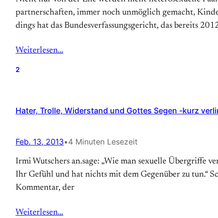
part­ner­schaf­ten, immer noch un­mög­lich ge­macht, Kinder 
dings hat das Bun­des­ver­fas­sungs­ge­richt, das bereits 2012
Weiterlesen…
2
Hater, Trolle, Widerstand und Gottes Segen -kurz verli
Feb. 13, 2013
•
4 Minuten Lesezeit
Irmi Wutschers an.sage: „Wie man sexuelle Übergriffe verm
Ihr Gefühl und hat nichts mit dem Gegenüber zu tun.“ Scie
Kommentar, der
Weiterlesen…