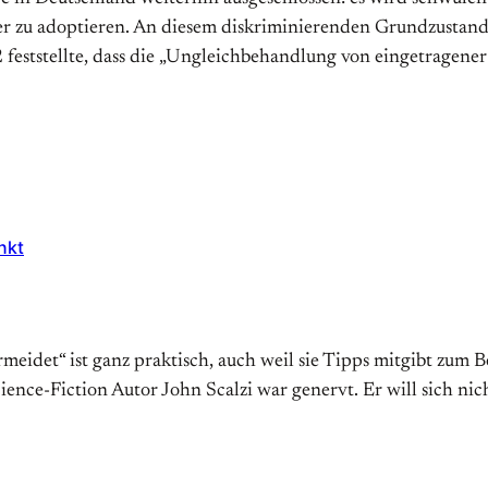
zu adop­tieren. An diesem dis­kri­mi­nieren­den Grund­zu­stand wi
 fest­stellte, dass die „Un­gleich­be­hand­lung von ein­ge­tra­gene
nkt
eidet“ ist ganz praktisch, auch weil sie Tipps mitgibt zum Be
nce-Fiction Autor John Scalzi war genervt. Er will sich nicht 