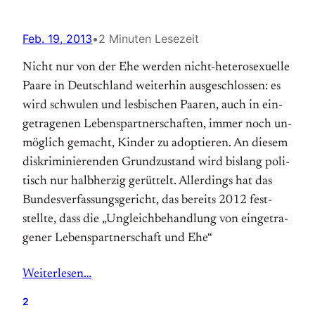
Feb. 19, 2013
•
2 Minuten Lesezeit
Nicht nur von der Ehe werden nicht-hetero­sexuelle
Paare in Deutsch­land weiter­hin aus­ge­schlos­sen: es
wird schwulen und les­bi­schen Paaren, auch in ein­
ge­tra­gen­en Le­bens­part­ner­schaf­ten, immer noch un­
mög­lich ge­macht, Kinder zu adop­tieren. An diesem
dis­kri­mi­nieren­den Grund­zu­stand wird bis­lang poli­
tisch nur halb­her­zig ge­rüttelt. Aller­dings hat das
Bun­des­ver­fas­sungs­ge­richt, das bereits 2012 fest­
stellte, dass die „Un­gleich­be­hand­lung von ein­ge­tra­
gener Le­bens­part­ner­schaft und Ehe“
Weiterlesen…
2