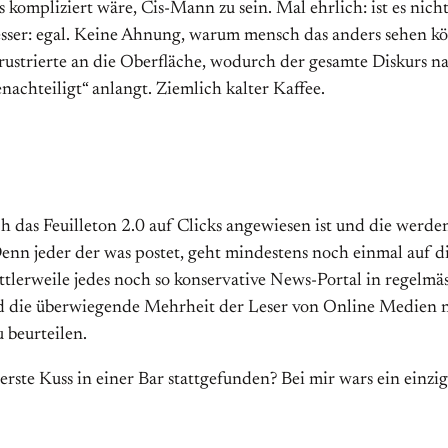
s kompliziert wäre, Cis-Mann zu sein. Mal ehrlich: ist es nic
esser: egal. Keine Ahnung, warum mensch das anders sehen kö
rustrierte an die Oberfläche, wodurch der gesamte Diskurs n
achteiligt“ anlangt. Ziemlich kalter Kaffee.
ch das Feuilleton 2.0 auf Clicks angewiesen ist und die werde
nn jeder der was postet, geht mindestens noch einmal auf di
tlerweile jedes noch so konservative News-Portal in regelmäs
ind die überwiegende Mehrheit der Leser von Online Medien n
 beurteilen.
rste Kuss in einer Bar stattgefunden? Bei mir wars ein einzig