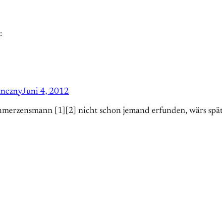
:
anczny
Juni 4, 2012
chmerzensmann [1][2] nicht schon jemand erfunden, wärs späte