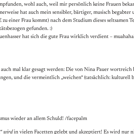
mpfunden, wohl auch, weil mir persönlich keine Frauen bekann
rweise hat auch mein sensibler, bärtiger, musisch begabter 
NIE zu einer Frau kommt) nach dem Studium dieses seltsamen 
tätsbezogen gefunden. :)
enhasser hat sich die gute Frau wirklich verdient – muahah
uch mal klar gesagt werden: Die von Nina Pauer wortreich bes
ngen, und die vermeintlich „weichen“ (tatsächlich: kulturel
smus wieder an allem Schuld! /facepalm
t“
wird
in vielen Facetten gelebt und akzeptiert! Es wird nur 