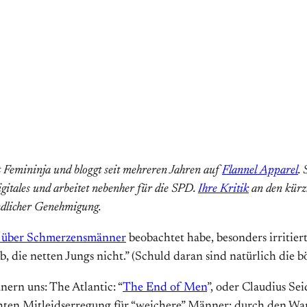
t Femininja und bloggt seit mehreren Jahren auf
Flannel Apparel
.
tales und arbeitet nebenher für die SPD.
Ihre Kritik
an den kürz
undlicher Genehmigung.
t über Schmerzensmänner
beobachtet habe, besonders irritie
die netten Jungs nicht.” (Schuld daran sind natürlich die b
nern uns: The Atlantic: “
The End of Men
”, oder Claudius Sei
uchten Mitleidserregung für “weichere” Männer: durch den Wa