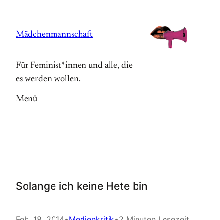
Zum
Inhalt
Mädchenmannschaft
springen
Für Feminist*innen und alle, die
es werden wollen.
Menü
Solange ich keine Hete bin
Feb. 18, 2014
•
Medienkritik
•
2 Minuten Lesezeit