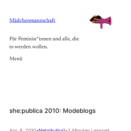
Zum
Inhalt
Mädchenmannschaft
springen
Für Feminist*innen und alle, die
es werden wollen.
Menü
she:publica 2010: Modeblogs
Apr. 8, 2010
•
Netz(kultur)
•
2 Minuten Lesezeit