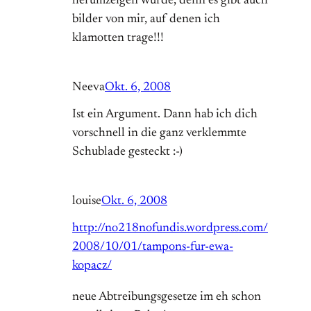
herumzeigen würde, denn es gibt auch
bilder von mir, auf denen ich
klamotten trage!!!
Neeva
Okt. 6, 2008
Ist ein Argument. Dann hab ich dich
vorschnell in die ganz verklemmte
Schublade gesteckt :-)
louise
Okt. 6, 2008
http://no218nofundis.wordpress.com/
2008/10/01/tampons-fur-ewa-
kopacz/
neue Abtreibungsgesetze im eh schon