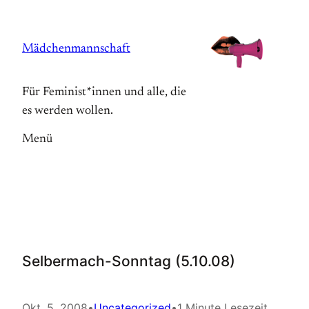
Zum
Inhalt
Mädchenmannschaft
springen
Für Feminist*innen und alle, die
es werden wollen.
Menü
Selbermach-Sonntag (5.10.08)
Okt. 5, 2008
•
Uncategorized
•
1 Minute Lesezeit