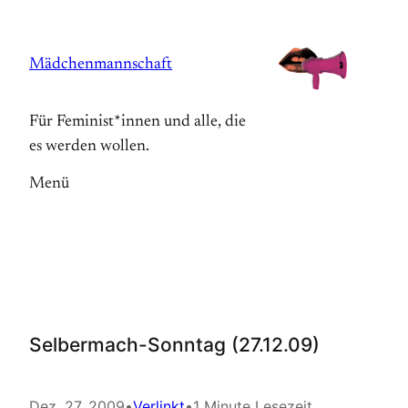
Zum
Inhalt
Mädchenmannschaft
springen
Für Feminist*innen und alle, die
es werden wollen.
Menü
Selbermach-Sonntag (27.12.09)
Dez. 27, 2009
•
Verlinkt
•
1 Minute Lesezeit