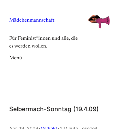
Zum
Inhalt
Mädchenmannschaft
springen
Für Feminist*innen und alle, die
es werden wollen.
Menü
Selbermach-Sonntag (19.4.09)
Apr. 19, 2009
•
Verlinkt
•
1 Minute Lesezeit