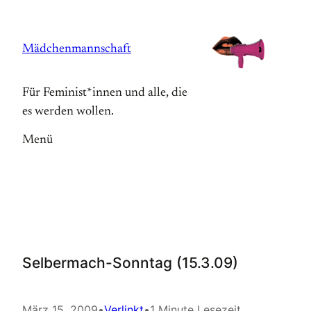
Zum
Inhalt
Mädchenmannschaft
springen
Für Feminist*innen und alle, die
es werden wollen.
Menü
Selbermach-Sonntag (15.3.09)
März 15, 2009
•
Verlinkt
•
1 Minute Lesezeit