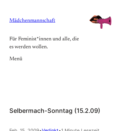
Zum
Inhalt
Mädchenmannschaft
springen
Für Feminist*innen und alle, die
es werden wollen.
Menü
Selbermach-Sonntag (15.2.09)
Feb. 15, 2009
•
Verlinkt
•
1 Minute Lesezeit