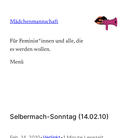
Zum
Inhalt
Mädchenmannschaft
springen
Für Feminist*innen und alle, die
es werden wollen.
Menü
Selbermach-Sonntag (14.02.10)
Feb. 14, 2010
•
Verlinkt
•
1 Minute Lesezeit