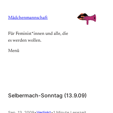
Zum
Inhalt
Mädchenmannschaft
springen
Für Feminist*innen und alle, die
es werden wollen.
Menü
Selbermach-Sonntag (13.9.09)
Sep. 13, 2009
•
Verlinkt
•
1 Minute Lesezeit