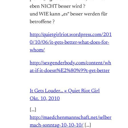
eben NICHT besser wird ?
und WIE kann „es“ besser werden für
betroffene ?
http://quietgirlriot.wordpress.com/201
0/10/06/it-gets-better-what-does-for-
whom/
http://sexgenderbody.com/content/wh
at-if-it-doesn%E2%80%99t-get-better
It Gets Louder… « Quiet Riot Girl
Okt. 10, 2010
[…]
http://maedchenmannschaft.net/selber
mach-sonntag-10-10-10/
[…]