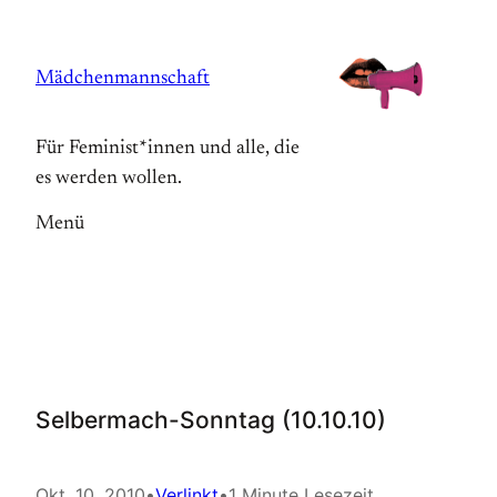
Zum
Inhalt
Mädchenmannschaft
springen
Für Feminist*innen und alle, die
es werden wollen.
Menü
Selbermach-Sonntag (10.10.10)
Okt. 10, 2010
•
Verlinkt
•
1 Minute Lesezeit