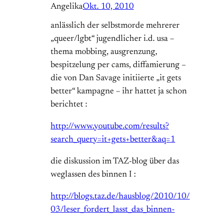
Angelika
Okt. 10, 2010
anlässlich der selbstmorde mehrerer
„queer/lgbt“ jugendlicher i.d. usa –
thema mobbing, ausgrenzung,
bespitzelung per cams, diffamierung –
die von Dan Savage initiierte „it gets
better“ kampagne – ihr hattet ja schon
berichtet :
http://www.youtube.com/results?
search_query=it+gets+better&aq=1
die diskussion im TAZ-blog über das
weglassen des binnen I :
http://blogs.taz.de/hausblog/2010/10/
03/leser_fordert_lasst_das_binnen-