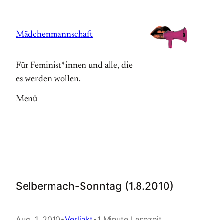
Zum
Inhalt
Mädchenmannschaft
springen
Für Feminist*innen und alle, die
es werden wollen.
Menü
Selbermach-Sonntag (1.8.2010)
Aug. 1, 2010
•
Verlinkt
•
1 Minute Lesezeit