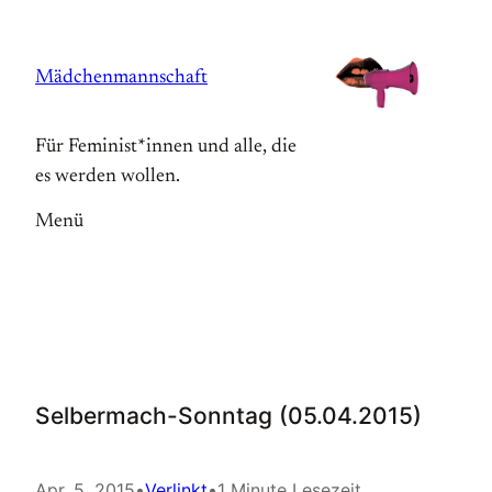
Zum
Inhalt
Mädchenmannschaft
springen
Für Feminist*innen und alle, die
es werden wollen.
Menü
Selbermach-Sonntag (05.04.2015)
Apr. 5, 2015
•
Verlinkt
•
1 Minute Lesezeit