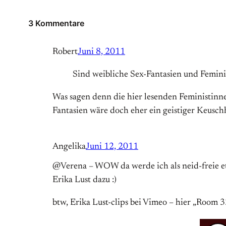
3 Kommentare
Robert
Juni 8, 2011
Sind weibliche Sex-Fantasien und Femini
Was sagen denn die hier lesenden Feministinne
Fantasien wäre doch eher ein geistiger Keusch
Angelika
Juni 12, 2011
@Verena – WOW da werde ich als neid-freie et
Erika Lust dazu :)
btw, Erika Lust-clips bei Vimeo – hier „Room 3