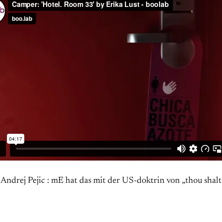
Andrej Pejic : mE hat das mit der US-doktrin von „thou shalt s