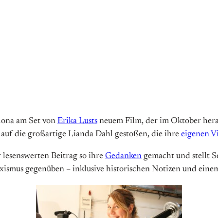
elona am Set von
Erika Lusts
neuem Film, der im Oktober herau
 auf die großartige Lianda Dahl gestoßen, die ihre
eigenen V
r lesenswerten Beitrag so ihre
Gedanken
gemacht und stellt Se
ismus gegenüben – inklusive historischen Notizen und einem