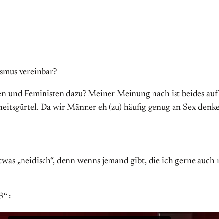
smus vereinbar?
n und Feministen dazu? Meiner Meinung nach ist beides auf j
heitsgürtel. Da wir Männer eh (zu) häufig genug an Sex denke
was „neidisch“, denn wenns jemand gibt, die ich gerne auch 
3“ :