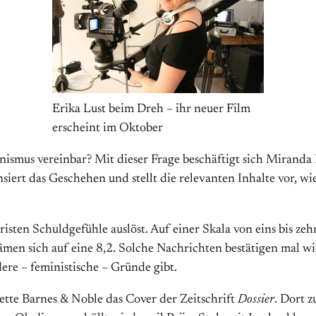
Erika Lust beim Dreh – ihr neuer Film
erscheint im Oktober
ismus vereinbar? Mit dieser Frage beschäftigt sich Miranda 
siert das Geschehen und stellt die relevanten Inhalte vor, wi
risten Schuldgefühle auslöst. Auf einer Skala von eins bis z
en sich auf eine 8,2. Solche Nachrichten bestätigen mal wie
ere – feministische – Gründe gibt.
tte Barnes & Noble das Cover der Zeitschrift
Dossier
. Dort 