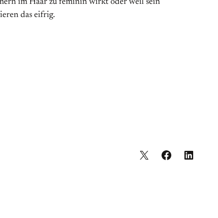
mern im Haar zu feminin wirkt oder weil sein
ieren das eifrig.