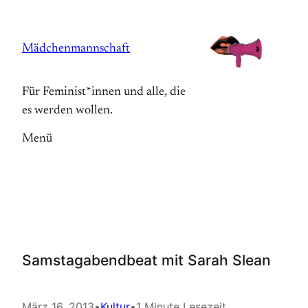
Zum
Inhalt
Mädchenmannschaft
springen
Für Feminist*innen und alle, die
es werden wollen.
Menü
Samstagabendbeat mit Sarah Slean
März 16, 2013
•
Kultur
•
1 Minute Lesezeit