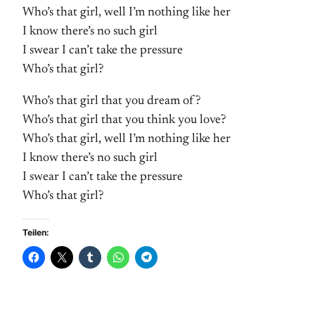
Who’s that girl, well I’m nothing like her
I know there’s no such girl
I swear I can’t take the pressure
Who’s that girl?
Who’s that girl that you dream of?
Who’s that girl that you think you love?
Who’s that girl, well I’m nothing like her
I know there’s no such girl
I swear I can’t take the pressure
Who’s that girl?
Teilen: