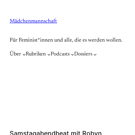
Zum
Inhalt
Mädchenmannschaft
springen
Für Feminist*innen und alle, die es werden wollen.
Über
Rubriken
Podcasts
Dossiers
Samstagabendbeat mit Robyn