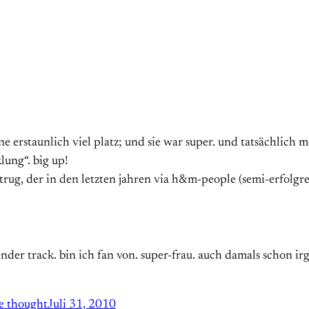
 erstaunlich viel platz; und sie war super. und tatsächlich 
ung“. big up!
 trug, der in den letzten jahren via h&m-people (semi-erfolgr
der track. bin ich fan von. super-frau. auch damals schon irg
e thought
Juli 31, 2010