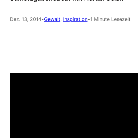
Dez. 13, 2014
•
Gewalt
, 
Inspiration
•
1 Minute Lesezeit