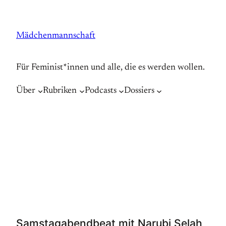
Zum
Inhalt
Mädchenmannschaft
springen
Für Feminist*innen und alle, die es werden wollen.
Über
Rubriken
Podcasts
Dossiers
Samstagabendbeat mit Narubi Selah