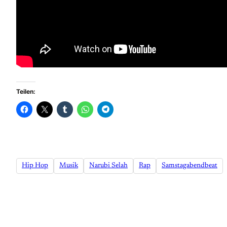
Teilen:
Hip Hop
Musik
Narubi Selah
Rap
Samstagabendbeat