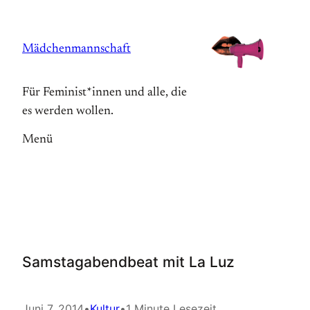
Zum
Inhalt
Mädchenmannschaft
springen
Für Feminist*innen und alle, die
es werden wollen.
Menü
Samstagabendbeat mit La Luz
Juni 7, 2014
•
Kultur
•
1 Minute Lesezeit