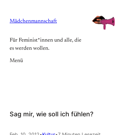
Zum
Inhalt
Mädchenmannschaft
springen
Für Feminist*innen und alle, die
es werden wollen.
Menü
Sag mir, wie soll ich fühlen?
Feb. 10, 2012
•
Kultur
•
7 Minuten Lesezeit