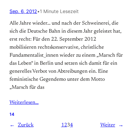
Sep. 6, 2012
•
1 Minute Lesezeit
Alle Jahre wieder… und nach der Schweinerei, die
sich die Deutsche Bahn in diesem Jahr geleistet hat,
erst recht: Für den 22. September 2012
mobilisieren rechts­­kon­ser­vative, christ­liche
Fundamentalist­_innen wieder zu einem „Marsch für
das Leben“ in Berlin und setzen sich damit für ein
generelles Verbot von Ab­­trei­bungen ein. Eine
feministische Gegen­demo unter dem Motto
„Marsch für das
Weiterlesen…
14
←
Zurück
1
2
3
4
Weiter
→