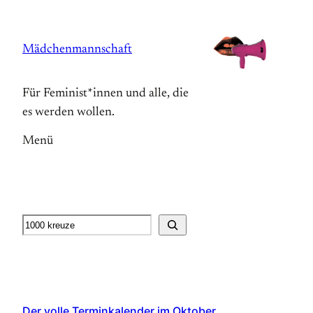
Zum
Inhalt
Mädchenmannschaft
springen
Für Feminist*innen und alle, die
es werden wollen.
Menü
Suche
Der volle Terminkalender im Oktober