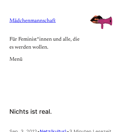
Zum
Inhalt
Mädchenmannschaft
springen
Für Feminist*innen und alle, die
es werden wollen.
Menü
Nichts ist real.
Sep. 3, 2012
•
Netz(kultur)
•
3 Minuten Lesezeit