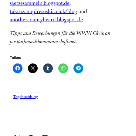
saetzesammeln.blogspot.de
,
tukru.vampiresushi.co.uk/blog
und
anothercountyheard.blogspot.de
.
Tipps und Bewerbungen für die
WWW Girls
an
post(at)maedchenmannschaft.net
.
Teilen:
Tagebuchblog