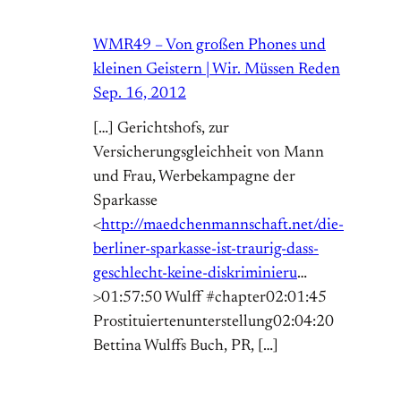
WMR49 – Von großen Phones und
kleinen Geistern | Wir. Müssen Reden
Sep. 16, 2012
[…] Gerichtshofs, zur
Versicherungsgleichheit von Mann
und Frau, Werbekampagne der
Sparkasse
<
http://maedchenmannschaft.net/die-
berliner-sparkasse-ist-traurig-dass-
geschlecht-keine-diskriminieru
…
>01:57:50 Wulff #chapter02:01:45
Prostituiertenunterstellung02:04:20
Bettina Wulffs Buch, PR, […]