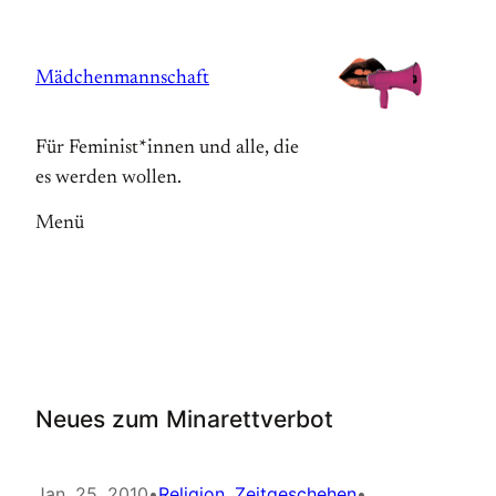
Zum
Inhalt
Mädchenmannschaft
springen
Für Feminist*innen und alle, die
es werden wollen.
Menü
Neues zum Minarettverbot
Jan. 25, 2010
•
Religion
, 
Zeitgeschehen
•