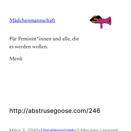
Zum
Inhalt
Mädchenmannschaft
springen
Für Feminist*innen und alle, die
es werden wollen.
Menü
http://abstrusegoose.com/246
März 3, 2010
•
Uncategorized
•
0 Minuten Lesezeit