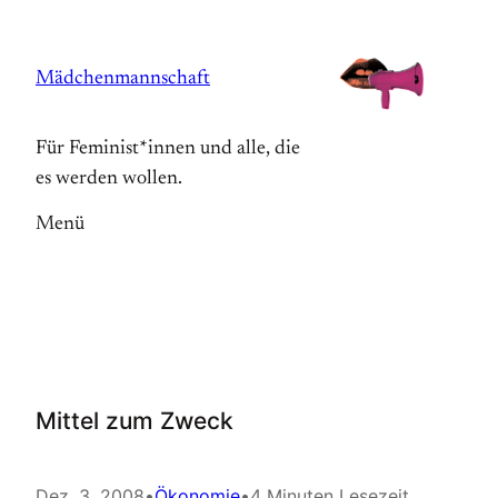
Zum
Inhalt
Mädchenmannschaft
springen
Für Feminist*innen und alle, die
es werden wollen.
Menü
Mittel zum Zweck
Dez. 3, 2008
•
Ökonomie
•
4 Minuten Lesezeit