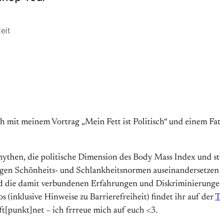
eit
ich mit meinem Vortrag „Mein Fett ist Politisch“ und einem
ythen, die politische Dimension des Body Mass Index und stel
gigen Schönheits- und Schlankheits­normen auseinander­setzen
d die damit ver­bundenen Erfahrungen und Diskriminierungen
os (inklusive Hinweise zu Barrierefreiheit) findet ihr auf der
T
[punkt]net – ich frrreue mich auf euch <3.