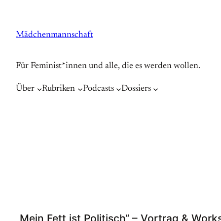
Zum
Inhalt
Mädchenmannschaft
springen
Für Feminist*innen und alle, die es werden wollen.
Über
Rubriken
Podcasts
Dossiers
„Mein Fett ist Politisch“ – Vortrag & Wor