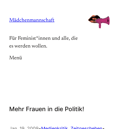
Zum
Inhalt
Mädchenmannschaft
springen
Für Feminist*innen und alle, die
es werden wollen.
Menü
Mehr Frauen in die Politik!
Jan. 19, 2009
•
Medienkritik
, 
Zeitgeschehen
•