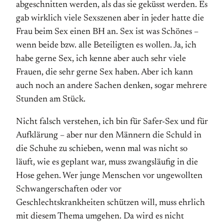
abgeschnitten werden, als das sie geküsst werden. Es
gab wirklich viele Sexszenen aber in jeder hatte die
Frau beim Sex einen BH an. Sex ist was Schönes –
wenn beide bzw. alle Beteiligten es wollen. Ja, ich
habe gerne Sex, ich kenne aber auch sehr viele
Frauen, die sehr gerne Sex haben. Aber ich kann
auch noch an andere Sachen denken, sogar mehrere
Stunden am Stück.
Nicht falsch verstehen, ich bin für Safer-Sex und für
Aufklärung – aber nur den Männern die Schuld in
die Schuhe zu schieben, wenn mal was nicht so
läuft, wie es geplant war, muss zwangsläufig in die
Hose gehen. Wer junge Menschen vor ungewollten
Schwangerschaften oder vor
Geschlechtskrankheiten schützen will, muss ehrlich
mit diesem Thema umgehen. Da wird es nicht