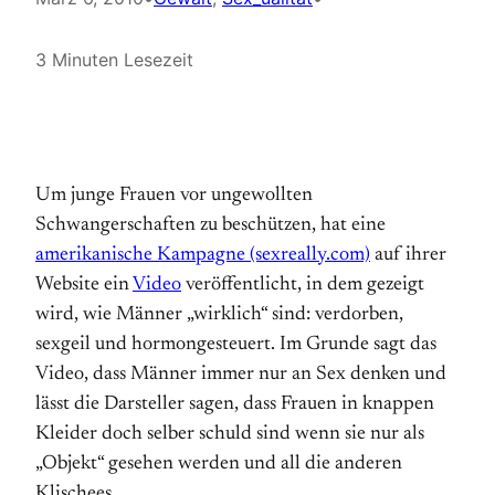
3 Minuten Lesezeit
Um junge Frauen vor ungewollten
Schwangerschaften zu beschützen, hat eine
amerikanische Kampagne (sexreally.com)
auf ihrer
Website ein
Video
veröffentlicht, in dem gezeigt
wird, wie Männer „wirklich“ sind: verdorben,
sexgeil und hormongesteuert. Im Grunde sagt das
Video, dass Männer immer nur an Sex denken und
lässt die Darsteller sagen, dass Frauen in knappen
Kleider doch selber schuld sind wenn sie nur als
„Objekt“ gesehen werden und all die anderen
Klischees.