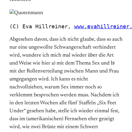
(C) Eva Hillreiner, 
www.evahillreiner
Abgesehen davon, dass ich nicht glaube, dass so auch
nur eine ungewollte Schwangerschaft verhindert
wird, wundere ich mich mal wieder über die Art
und Weise wie hier a) mit dem Thema Sex und b)
mit der Rollenverteilung zwischen Mann und Frau
umgegangen wird. Ich kann es nicht
nachvollziehen, warum Sex immer noch so
verklemmt besprochen werden muss. Nachdem ich
in den letzten Wochen alle fünf Staffeln „Six Feet
Under“ gesehen habe, stelle ich wieder einmal fest,
dass im (amerikanischen) Fernsehen eher gezeigt
wird, wie zwei Brüste mit einem Schwert