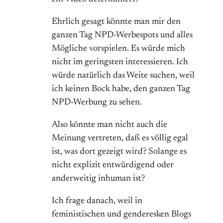
Ehrlich gesagt könnte man mir den
ganzen Tag NPD-Werbespots und alles
Mögliche vorspielen. Es würde mich
nicht im geringsten interessieren. Ich
würde natürlich das Weite suchen, weil
ich keinen Bock habe, den ganzen Tag
NPD-Werbung zu sehen.
Also könnte man nicht auch die
Meinung vertreten, daß es völlig egal
ist, was dort gezeigt wird? Solange es
nicht explizit entwürdigend oder
anderweitig inhuman ist?
Ich frage danach, weil in
feministischen und genderesken Blogs