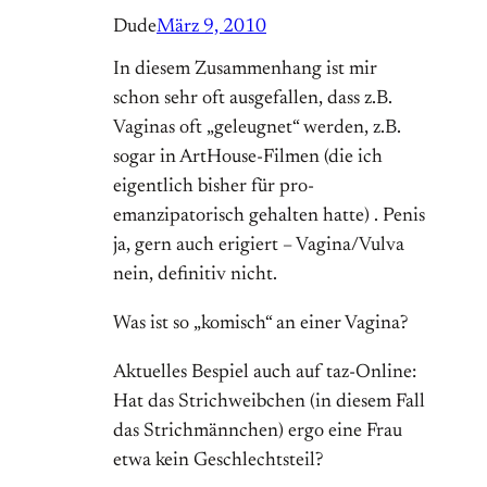
Dude
März 9, 2010
In diesem Zusammenhang ist mir
schon sehr oft ausgefallen, dass z.B.
Vaginas oft „geleugnet“ werden, z.B.
sogar in ArtHouse-Filmen (die ich
eigentlich bisher für pro-
emanzipatorisch gehalten hatte) . Penis
ja, gern auch erigiert – Vagina/Vulva
nein, definitiv nicht.
Was ist so „komisch“ an einer Vagina?
Aktuelles Bespiel auch auf taz-Online:
Hat das Strichweibchen (in diesem Fall
das Strichmännchen) ergo eine Frau
etwa kein Geschlechtsteil?