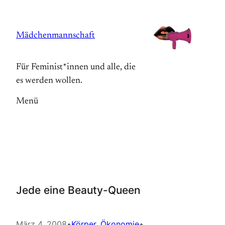
Zum
Inhalt
Mädchenmannschaft
springen
Für Feminist*innen und alle, die
es werden wollen.
Menü
Jede eine Beauty-Queen
März 4, 2008
•
Körper
, 
Ökonomie
•