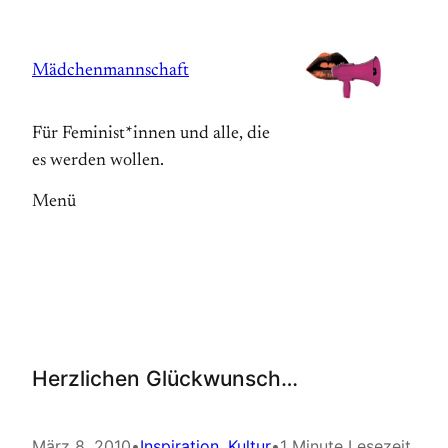
Zum
Inhalt
Mädchenmannschaft
springen
Für Feminist*innen und alle, die
es werden wollen.
Menü
Herzlichen Glückwunsch…
März 8, 2010
•
Inspiration
, 
Kultur
•
1 Minute Lesezeit