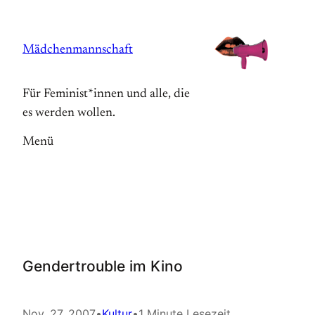
Zum
Inhalt
Mädchenmannschaft
springen
Für Feminist*innen und alle, die
es werden wollen.
Menü
Gendertrouble im Kino
Nov. 27, 2007
•
Kultur
•
1 Minute Lesezeit