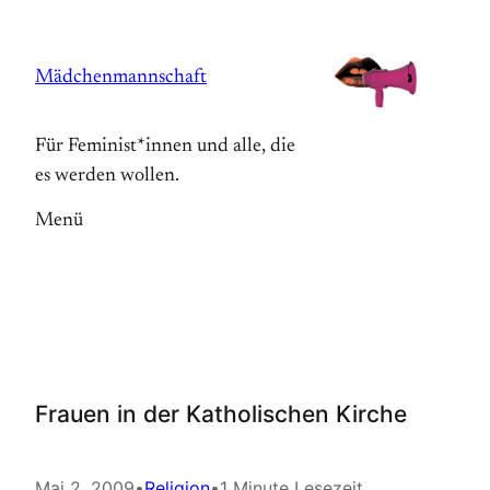
Zum
Inhalt
Mädchenmannschaft
springen
Für Feminist*innen und alle, die
es werden wollen.
Menü
Frauen in der Katholischen Kirche
Mai 2, 2009
•
Religion
•
1 Minute Lesezeit