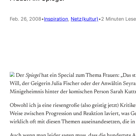
Feb. 26, 2008
•
Inspiration
, 
Netz(kultur)
•
2 Minuten Lese
Der
Spiegel
hat ein Special zum Thema Frauen: „Das s
Will, der Geigerin Julia Fischer oder der Anwältin Seyra
Minigeheimnis hinter der komischen Person Sarah Kuttne
Obwohl ich ja eine riesengroße (also geistig jetzt) Kritik
Weise zwischen Progression und Reaktion laviert, was Gen
wirklich oft mit diesen Themen auseinandesetzen, die i
Auch wenn man leider sagen muss, dass die hundertste Au