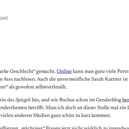
zeit
tarke Geschlecht“ gemacht.
Online
kann man ganz viele Portr
n Ates nachlesen. Auch die unvermeidliche Sarah Kuttner ist 
r“ als gewohnt selbstverknallt.
erin des
Spiegels
bin, und wie Rochus schon im Genderblog
be
derthemen betrifft: Muss ich doch an dieser Stelle mal ein L
n vielen anderen Medien ganz schön zu kurz kommen.
flistung „mächtiger“ Frauen jetzt nicht wirklich zu irgendwas