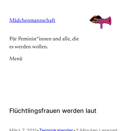
Zum
Inhalt
Mädchenmannschaft
springen
Für Feminist*innen und alle, die
es werden wollen.
Menü
Flüchtlingsfrauen werden laut
März 7, 2011
•
Terminkalender
•
2 Minuten Lesezeit