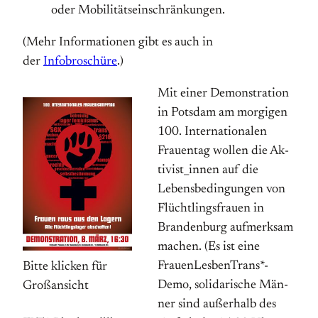
oder Mo­bi­li­tät­sein­schränkungen.
(Mehr Informationen gibt es auch in
der
Infobroschüre
.)
Mit einer Demonstration
in Potsdam am morgigen
100. Internationalen
Frauentag wollen die Ak­
ti­vist­_innen auf die
Lebensbedingungen von
Flücht­lings­frauen in
Brandenburg aufmerksam
machen. (Es ist eine
Frauen­Lesben­Trans*-
Bitte klicken für
Demo, solidarische Män­
Großansicht
ner sind außer­halb des