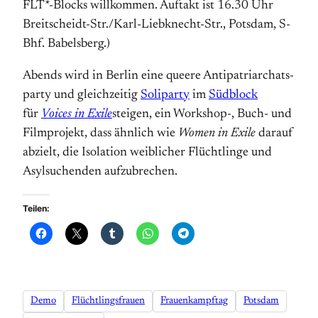
FLT*-Blocks will­kommen. Auftakt ist 16.30 Uhr
Breit­scheidt-Str./Karl-Lieb­knecht-Str., Pots­dam, S-
Bhf. Babels­berg.)
Abends wird in Berlin eine queere Anti­pat­riar­chats­
party und gleichzeitig
Soliparty
im
Südblock
für
Voices in Exile
steigen, ein Workshop-, Buch- und
Filmprojekt, dass ähnlich wie
Women in Exile
da­rauf
abzielt, die Isolation weiblicher Flücht­linge und
Asyl­suchenden aufzubrechen.
Teilen:
Demo
Flüchtlingsfrauen
Frauenkampftag
Potsdam