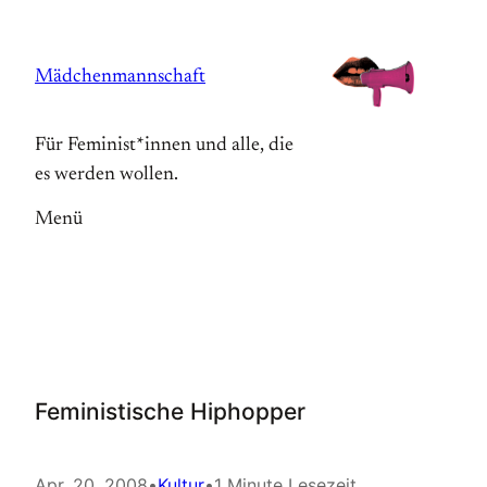
Zum
Inhalt
Mädchenmannschaft
springen
Für Feminist*innen und alle, die
es werden wollen.
Menü
Feministische Hiphopper
Apr. 20, 2008
•
Kultur
•
1 Minute Lesezeit