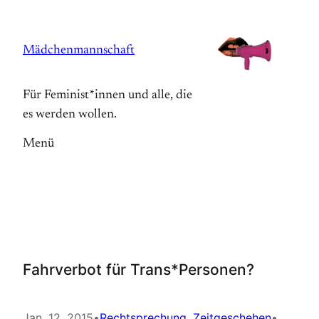
Zum
Inhalt
Mädchenmannschaft
springen
Für Feminist*innen und alle, die
es werden wollen.
Menü
Fahrverbot für Trans*Personen?
Jan. 12, 2015
•
Rechtsprechung
, 
Zeitgeschehen
•