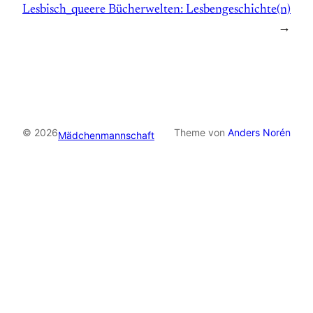
Lesbisch_queere Bücherwelten: Lesbengeschichte(n)
→
© 2026
Theme von
Anders Norén
Mädchenmannschaft